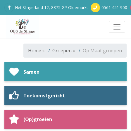
Het Slingerland 12, 8375 GP Oldemarkt
0561 451 900
Toggle
Home
»
Groepen
»
Op Maat groepen
Samen
Toekomstgericht
(Op)groeien