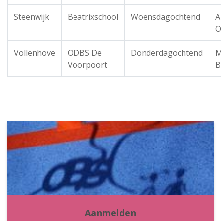
Steenwijk
Beatrixschool
Woensdagochtend
A
O
Vollenhove
ODBS De
Donderdagochtend
M
Voorpoort
B
Aanmelden