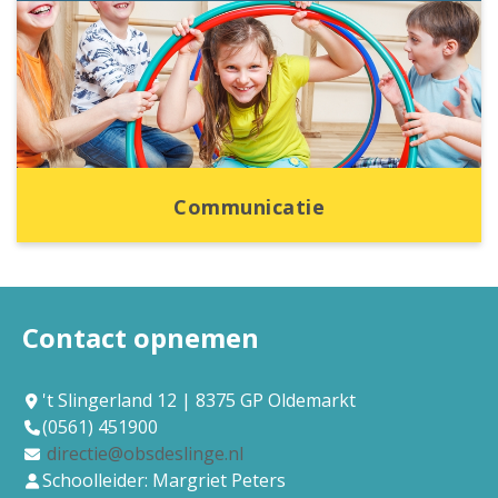
Communicatie
Contact opnemen
't Slingerland 12 | 8375 GP Oldemarkt
(0561) 451900
directie@obsdeslinge.nl
Schoolleider: Margriet Peters