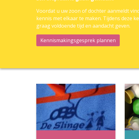
Voordat u uw zoon of dochter aanmeldt vinde
kennis met elkaar te maken. Tijdens deze ke
graag voldoende tijd en aandacht geven.
Kennismakingsgesprek plannen