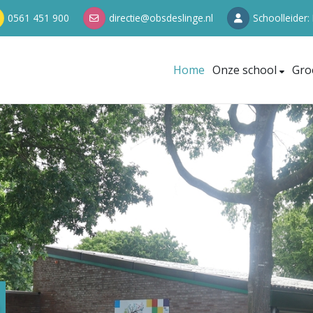
0561 451 900
directie@obsdeslinge.nl
Schoolleider:
Home
Onze school
Gro