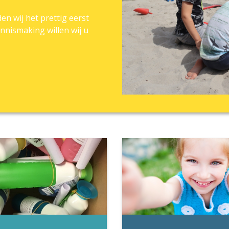
n wij het prettig eerst
nnismaking willen wij u