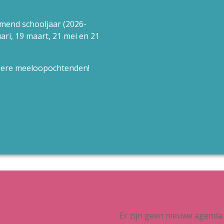
mend schooljaar (2026-
ari, 19 maart, 21 mei en 21
rdere meeloopochtenden!
Er zijn geen nieuwe agenda 